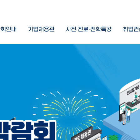
람회안내
기업채용관
사전 진로·진학특강
취업컨