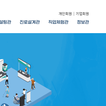
개인회원
기업회원
설팅관
진로설계관
직업체험관
정보관